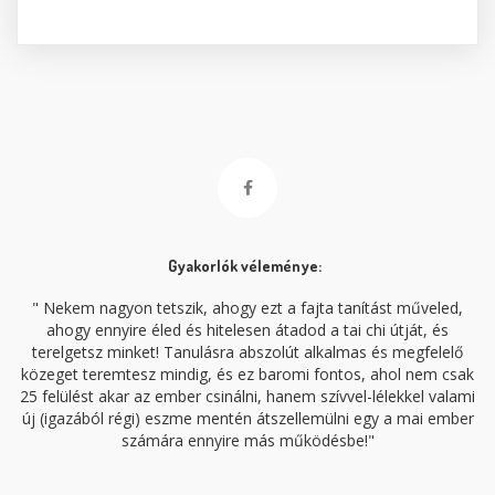
Gyakorlók véleménye:
" Nekem nagyon tetszik, ahogy ezt a fajta tanítást műveled,
ahogy ennyire éled és hitelesen átadod a tai chi útját, és
terelgetsz minket! Tanulásra abszolút alkalmas és megfelelő
közeget teremtesz mindig, és ez baromi fontos, ahol nem csak
25 felülést akar az ember csinálni, hanem szívvel-lélekkel valami
új (igazából régi) eszme mentén átszellemülni egy a mai ember
számára ennyire más működésbe!"